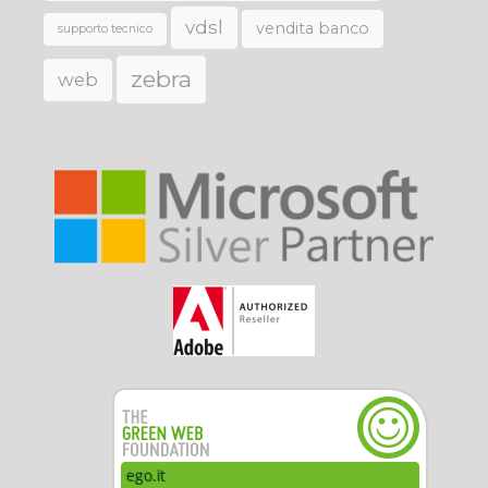
vdsl
vendita banco
supporto tecnico
zebra
web