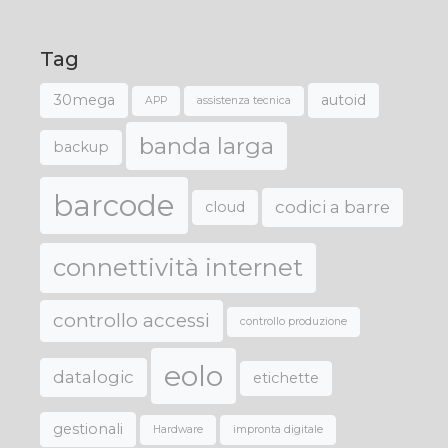
Tag
30mega
autoid
APP
assistenza tecnica
banda larga
backup
barcode
codici a barre
cloud
connettività internet
controllo accessi
controllo produzione
eolo
datalogic
etichette
gestionali
Hardware
impronta digitale