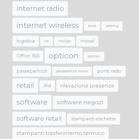
internet radio
internet wireless
kiosk
labeling
logistica
mexal
lxe
mex2go
opticon
Office 365
palmari
passepartout
ponti radio
passepartout mexal
retail
rilevazione presenze
rfid
software
software negozi
software retail
stampanti etichette
stampanti trasferimento termico