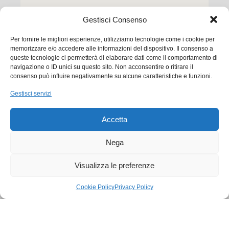
Gestisci Consenso
Per fornire le migliori esperienze, utilizziamo tecnologie come i cookie per
memorizzare e/o accedere alle informazioni del dispositivo. Il consenso a
queste tecnologie ci permetterà di elaborare dati come il comportamento di
navigazione o ID unici su questo sito. Non acconsentire o ritirare il
consenso può influire negativamente su alcune caratteristiche e funzioni.
Ego Communication srl
Gestisci servizi
Via Francesco Baracca, 88 50127 Firenze
Accetta
Tel. +39 0556533256
Email:
commerciale@ego.it
Nega
PEC:
info@egocom.it
Visualizza le preferenze
P.IVA: 05019870483
Cookie Policy
Privacy Policy
SDI: 5RUO82D
Cookie Policy
|
Privacy Policy