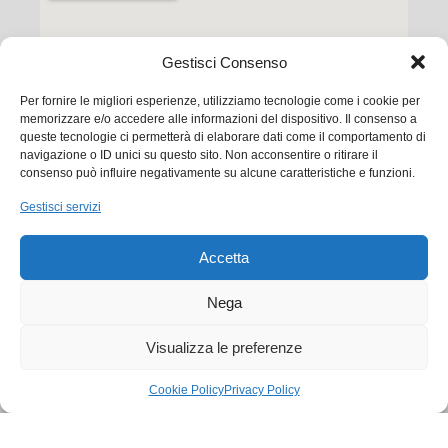
Gestisci Consenso
Per fornire le migliori esperienze, utilizziamo tecnologie come i cookie per
memorizzare e/o accedere alle informazioni del dispositivo. Il consenso a
queste tecnologie ci permetterà di elaborare dati come il comportamento di
navigazione o ID unici su questo sito. Non acconsentire o ritirare il
consenso può influire negativamente su alcune caratteristiche e funzioni.
Ego Communication srl
Gestisci servizi
Via Francesco Baracca, 88 50127 Firenze
Accetta
Tel. +39 0556533256
Email:
commerciale@ego.it
Nega
PEC:
info@egocom.it
Visualizza le preferenze
P.IVA: 05019870483
Cookie Policy
Privacy Policy
SDI: 5RUO82D