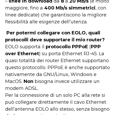
–
linee in download
da
8
a
20
Mb/s
(e molto
maggiore, fino a
400 Mb/s simmetrici
, con
linee dedicate) che garantiscono la migliore
flessibilità alle esigenze dell’utenza.
Per potermi collegare con EOLO, quali
protocolli deve supportare il mio router?
EOLO supporta il
protocollo PPPoE
(
PPP
over Ethernet
) su porta Ethernet RJ-45. La
quasi totalità dei router Ethernet supportano
questo protocollo. PPPoE è anche supportato
nativamente da GNU/Linux, Windows e
MacOS.
Non
bisogna invece utilizzare un
modem ADSL.
Per la connessione di un solo PC alla rete si
può collegare direttamente il cavo Ethernet
dell’antenna EOLO allo stesso, senza bisogno