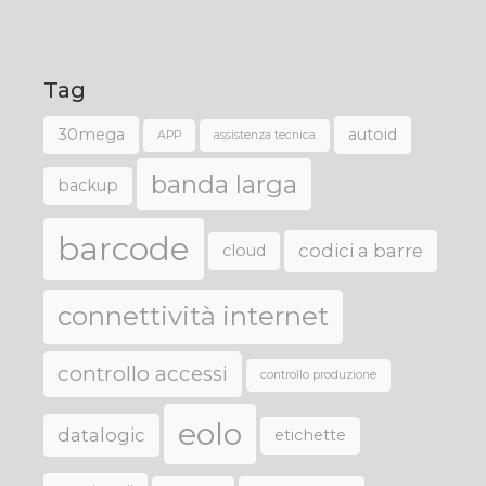
Tag
30mega
autoid
APP
assistenza tecnica
banda larga
backup
barcode
codici a barre
cloud
connettività internet
controllo accessi
controllo produzione
eolo
datalogic
etichette