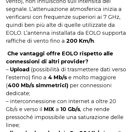
vento), non influiscono sull’intensità del
segnale. L’attenuazione atmosferica inizia a
verificarsi con frequenze superiori ai 7 GHz,
quindi ben più alte di quelle utilizzate da
EOLO. L’antenna installata da EOLO supporta
raffiche di vento fino a
200 Km/h
.
Che vantaggi offre EOLO rispetto alle
connessioni di altri provider?
–
Upload
(possibilità di trasmettere dati verso
l’esterno) fino a
4 Mb/s
e molto maggiore
(
400 Mb/s simmetrici)
per connessioni
dedicate;
– interconnessione con internet a oltre 20
Gb/s e verso il
MIX
a
10 Gb/s
, che rende
pressoché impossibile una saturazione delle
linee;