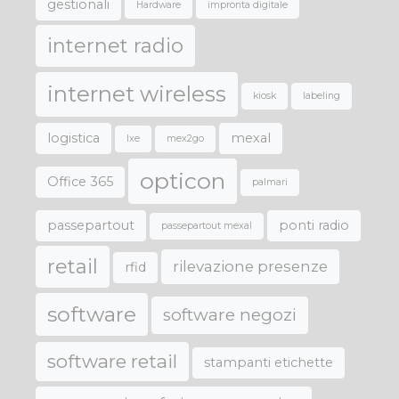
gestionali
Hardware
impronta digitale
internet radio
internet wireless
kiosk
labeling
logistica
mexal
lxe
mex2go
opticon
Office 365
palmari
passepartout
ponti radio
passepartout mexal
retail
rilevazione presenze
rfid
software
software negozi
software retail
stampanti etichette