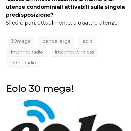
utenze condominiali attivabili sulla singola
predisposizione?
Sì ed è pari, attualmente, a quattro utenze.
30mega
banda larga
eolo
internet radio
internet wireless
ponti radio
Eolo 30 mega!