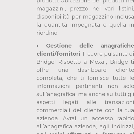
prodotti.
Ubicazione dei prodotti ne
magazzini, prezzo nei vari listini
disponibilità per magazzino inclus
la quantità impegnata e quella i
riordino
• Gestione delle anagrafich
clienti/fornitori
:
Il cuore pulsante d
Bridge! Rispetto a Mexal, Bridge t
offre una dashboard client
completa, che ti fornisce tutte l
informazioni pertinenti non sol
sull’anagrafica, ma anche su tutti gl
aspetti legati alle transazion
commerciali del cliente con la tu
azienda. Avrai un accesso rapid
all’anagrafica azienda, agli indirizzi