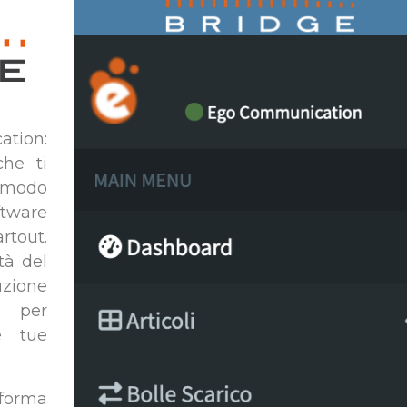
ation:
che ti
 modo
ftware
tout.
tà del
zione
a per
e tue
aforma