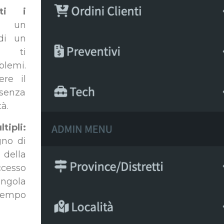
tti i
a un
 di un
e ti
lemi.
ere il
senza
à.
tipli:
gno di
 della
cesso
ingola
 tempo