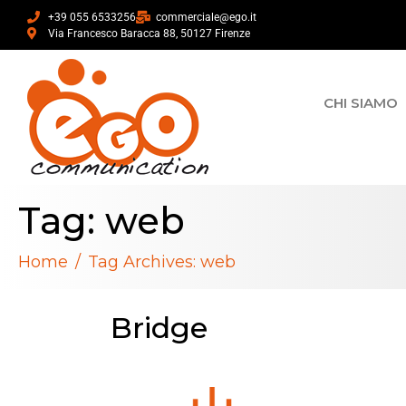
+39 055 6533256
commerciale@ego.it
Via Francesco Baracca 88, 50127 Firenze
CHI SIAMO
Tag:
web
Home
Tag Archives: web
Bridge