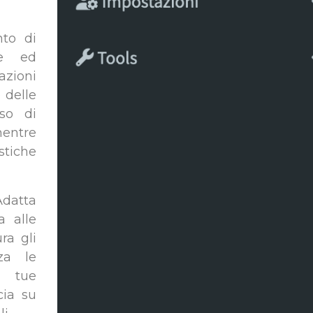
nto di
ce ed
zioni
 delle
sso di
mentre
stiche
Adatta
a alle
ra gli
zza le
e tue
cia su