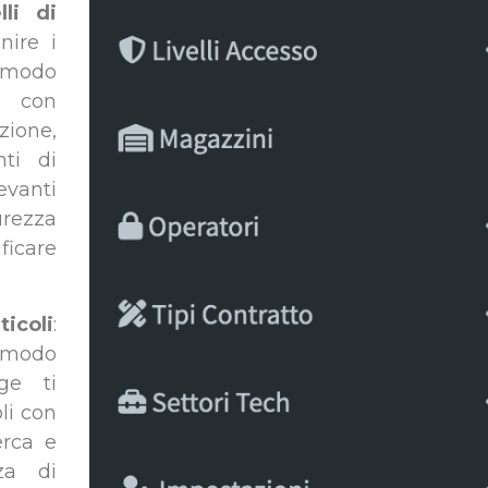
lli di
nire i
n modo
i con
zione,
ti di
evanti
curezza
icare
icoli
:
n modo
dge ti
oli con
erca e
za di