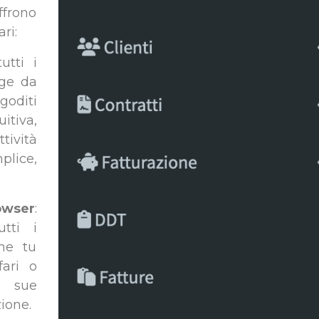
frono
ri:
utti i
dge da
goditi
tiva,
tività
plice,
owser
:
tti i
che tu
fari o
e sue
ione.