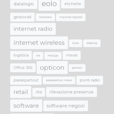
eolo
datalogic
etichette
gestionali
Hardware
impronta digitale
internet radio
internet wireless
kiosk
labeling
logistica
mexal
lxe
mex2go
opticon
Office 365
palmari
passepartout
ponti radio
passepartout mexal
retail
rilevazione presenze
rfid
software
software negozi