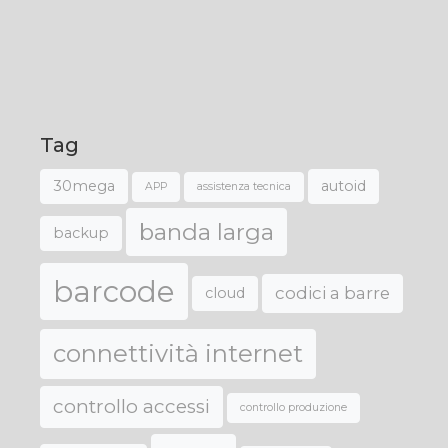
Tag
30mega
autoid
APP
assistenza tecnica
banda larga
backup
barcode
codici a barre
cloud
connettività internet
controllo accessi
controllo produzione