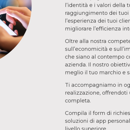
l’identità e i valori dell
raggiungimento dei tuoi ob
l’esperienza dei tuoi clie
migliorare l’efficienza in
Oltre alla nostra compet
sull’economicità e sull’
che siano al contempo co
azienda. Il nostro obiett
meglio il tuo marchio e s
Ti accompagniamo in ogni
realizzazione, offrendot
completa.
Compila il form di richie
soluzioni di app persona
livello superiore.