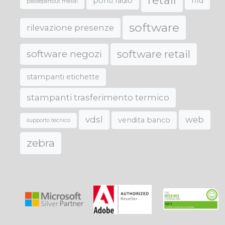
retail
ponti radio
rfid
passepartout mexal
software
rilevazione presenze
software retail
software negozi
stampanti etichette
stampanti trasferimento termico
vdsl
web
vendita banco
supporto tecnico
zebra