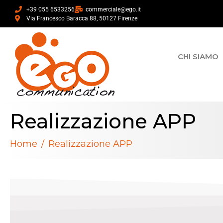
+39 055 6533256
commerciale@ego.it
Via Francesco Baracca 88, 50127 Firenze
CHI SIAMO
Realizzazione APP
Home
Realizzazione APP