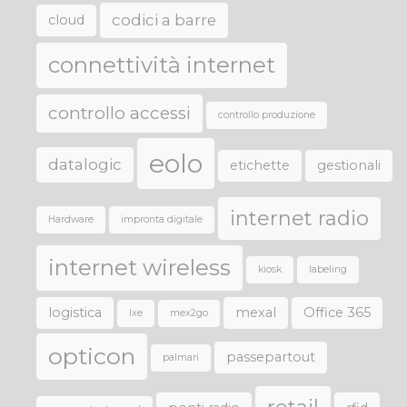
codici a barre
cloud
connettività internet
controllo accessi
controllo produzione
eolo
datalogic
etichette
gestionali
internet radio
Hardware
impronta digitale
internet wireless
kiosk
labeling
logistica
mexal
Office 365
lxe
mex2go
opticon
passepartout
palmari