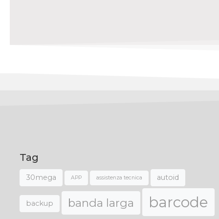
Tag
30mega
autoid
APP
assistenza tecnica
barcode
banda larga
backup