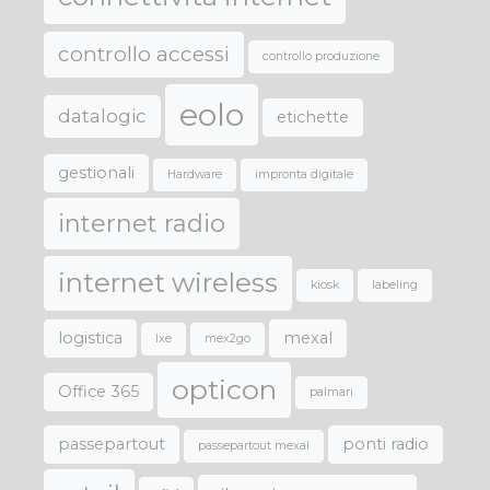
controllo accessi
controllo produzione
eolo
datalogic
etichette
gestionali
Hardware
impronta digitale
internet radio
internet wireless
kiosk
labeling
logistica
mexal
lxe
mex2go
opticon
Office 365
palmari
passepartout
ponti radio
passepartout mexal