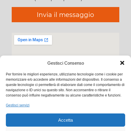
Gestisci Consenso
Per fornire le migliori esperienze, utilizziamo tecnologie come i cookie per
memorizzare e/o accedere alle informazioni del dispositivo. Il consenso a
queste tecnologie ci permetterà di elaborare dati come il comportamento di
navigazione o ID unici su questo sito. Non acconsentire o ritirare il
consenso può influire negativamente su alcune caratteristiche e funzioni.
Ego Communication srl
Gestisci servizi
Via Francesco Baracca, 88 50127 Firenze
Accetta
Tel. +39 0556533256