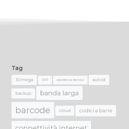
Tag
30mega
autoid
APP
assistenza tecnica
banda larga
backup
barcode
codici a barre
cloud
connettività internet