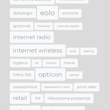
eolo
datalogic
etichette
gestionali
Hardware
impronta digitale
internet radio
internet wireless
kiosk
labeling
logistica
mexal
lxe
mex2go
opticon
Office 365
palmari
passepartout
ponti radio
passepartout mexal
retail
rilevazione presenze
rfid