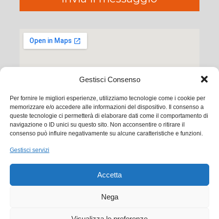
Gestisci Consenso
Per fornire le migliori esperienze, utilizziamo tecnologie come i cookie per
memorizzare e/o accedere alle informazioni del dispositivo. Il consenso a
queste tecnologie ci permetterà di elaborare dati come il comportamento di
navigazione o ID unici su questo sito. Non acconsentire o ritirare il
consenso può influire negativamente su alcune caratteristiche e funzioni.
Ego Communication srl
Gestisci servizi
Via Francesco Baracca, 88 50127 Firenze
Accetta
Tel. +39 0556533256
Email:
commerciale@ego.it
Nega
PEC:
info@egocom.it
Visualizza le preferenze