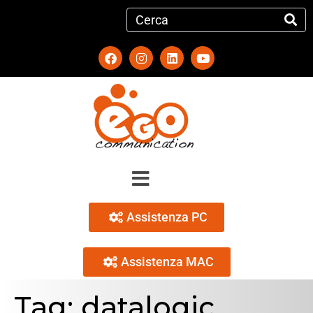
Assistenza PC
Assistenza MAC
Tag:
datalogic