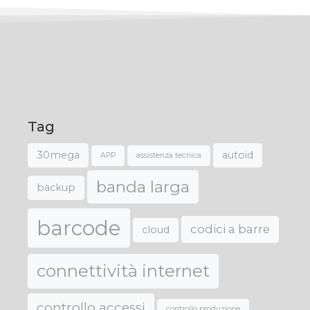
Tag
30mega
autoid
APP
assistenza tecnica
banda larga
backup
barcode
codici a barre
cloud
connettività internet
controllo accessi
controllo produzione