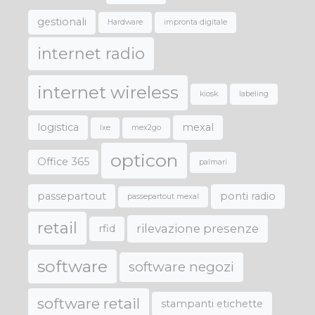
gestionali
Hardware
impronta digitale
internet radio
internet wireless
kiosk
labeling
logistica
mexal
lxe
mex2go
opticon
Office 365
palmari
passepartout
ponti radio
passepartout mexal
retail
rilevazione presenze
rfid
software
software negozi
software retail
stampanti etichette