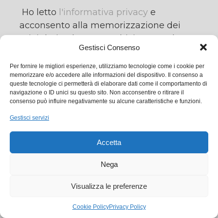
Ho letto
l'informativa privacy
e
acconsento alla memorizzazione dei
miei dati nel vostro archivio secondo
Gestisci Consenso
quanto stabilito dal regolamento
europeo per la protezione dei dati
Per fornire le migliori esperienze, utilizziamo tecnologie come i cookie per
memorizzare e/o accedere alle informazioni del dispositivo. Il consenso a
personali n. 679/2016, GDPR. *
queste tecnologie ci permetterà di elaborare dati come il comportamento di
navigazione o ID unici su questo sito. Non acconsentire o ritirare il
due meno uno
consenso può influire negativamente su alcune caratteristiche e funzioni.
Gestisci servizi
scrivere la risposta in lettere non come
Accetta
numero (esempio: quattro)
Nega
Visualizza le preferenze
Cookie Policy
Privacy Policy