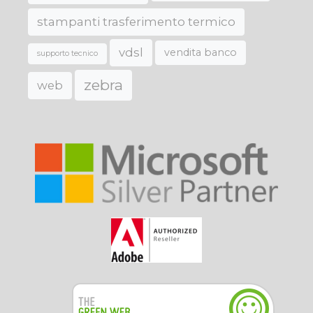
stampanti trasferimento termico
vdsl
vendita banco
supporto tecnico
zebra
web