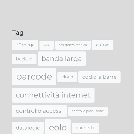
Tag
30mega
autoid
APP
assistenza tecnica
banda larga
backup
barcode
codici a barre
cloud
connettività internet
controllo accessi
controllo produzione
eolo
datalogic
etichette