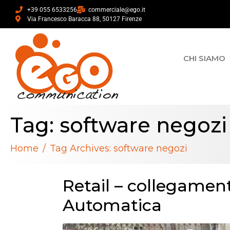
+39 055 6533256
commerciale@ego.it
Via Francesco Baracca 88, 50127 Firenze
CHI SIAMO
Tag:
software negozi
Home
Tag Archives: software negozi
Retail – collegamen
Automatica