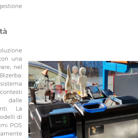
gestione
tà
oluzione
 con una
are, nel
izerba.
 sistema
contesti
 dalle
nti. La
odelli di
temi POS
mamente