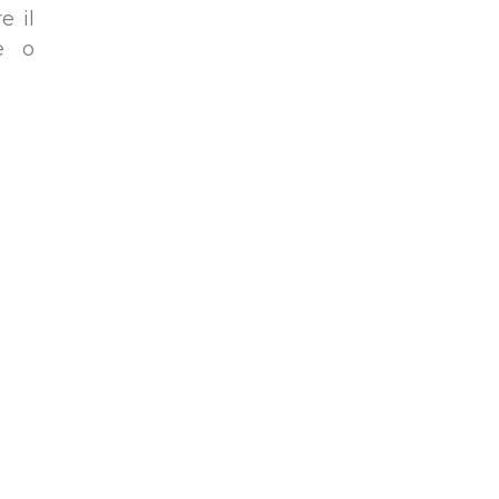
e il
e o