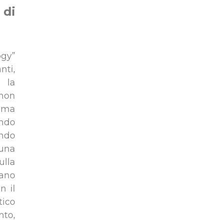
 di
gy”
nti,
 la
 non
i ma
ndo
endo
 una
ulla
cano
n il
ico
nto,