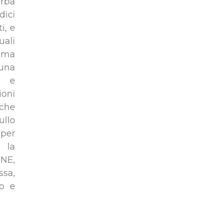
rba
dici
i, e
uali
ema
 una
io e
oni
 che
ullo
 per
 la
NE,
ssa,
do e