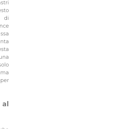
stri
esto
a di
ance
ssa
nta
sta
una
olo
e ma
 per
 al