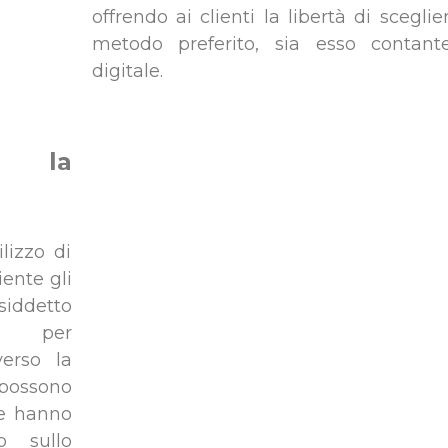
offrendo ai clienti la libertà di sceglier
metodo preferito, sia esso contant
digitale.
so la
lizzo di
ente gli
siddetto
te per
verso la
 possono
he hanno
o sullo