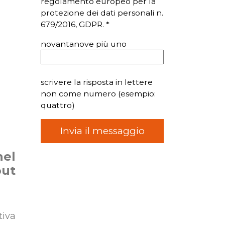
regolamento europeo per la
protezione dei dati personali n.
679/2016, GDPR. *
novantanove più uno
scrivere la risposta in lettere
non come numero (esempio:
quattro)
nel
out
tiva