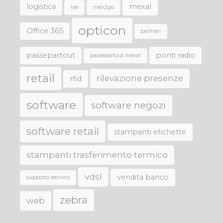
logistica
mexal
lxe
mex2go
opticon
Office 365
palmari
passepartout
ponti radio
passepartout mexal
retail
rilevazione presenze
rfid
software
software negozi
software retail
stampanti etichette
stampanti trasferimento termico
vdsl
vendita banco
supporto tecnico
zebra
web