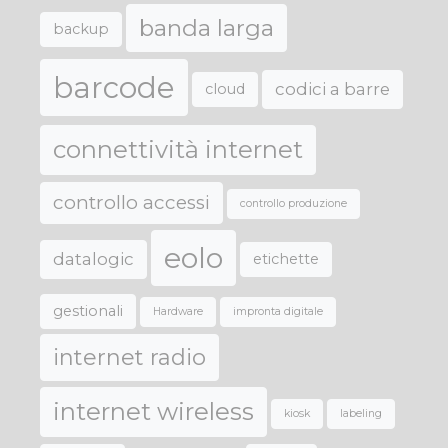
banda larga
backup
barcode
codici a barre
cloud
connettività internet
controllo accessi
controllo produzione
eolo
datalogic
etichette
gestionali
Hardware
impronta digitale
internet radio
internet wireless
kiosk
labeling