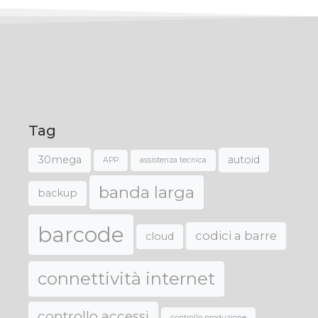
Tag
30mega
autoid
APP
assistenza tecnica
banda larga
backup
barcode
codici a barre
cloud
connettività internet
controllo accessi
controllo produzione