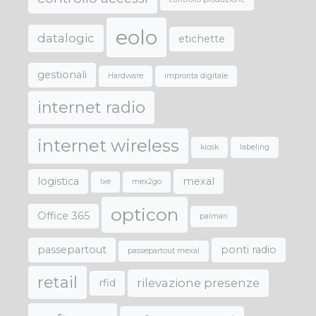
eolo
datalogic
etichette
gestionali
Hardware
impronta digitale
internet radio
internet wireless
kiosk
labeling
logistica
mexal
lxe
mex2go
opticon
Office 365
palmari
passepartout
ponti radio
passepartout mexal
retail
rilevazione presenze
rfid