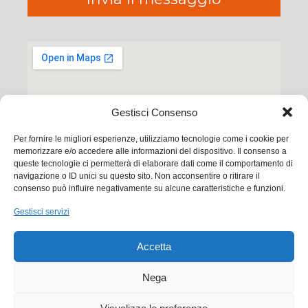
Gestisci Consenso
Per fornire le migliori esperienze, utilizziamo tecnologie come i cookie per
memorizzare e/o accedere alle informazioni del dispositivo. Il consenso a
queste tecnologie ci permetterà di elaborare dati come il comportamento di
navigazione o ID unici su questo sito. Non acconsentire o ritirare il
consenso può influire negativamente su alcune caratteristiche e funzioni.
Ego Communication srl
Gestisci servizi
Via Francesco Baracca, 88 50127 Firenze
Accetta
Tel. +39 0556533256
Email:
commerciale@ego.it
Nega
PEC:
info@egocom.it