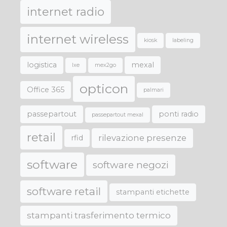
internet radio
internet wireless
kiosk
labeling
logistica
mexal
lxe
mex2go
opticon
Office 365
palmari
passepartout
ponti radio
passepartout mexal
retail
rilevazione presenze
rfid
software
software negozi
software retail
stampanti etichette
stampanti trasferimento termico