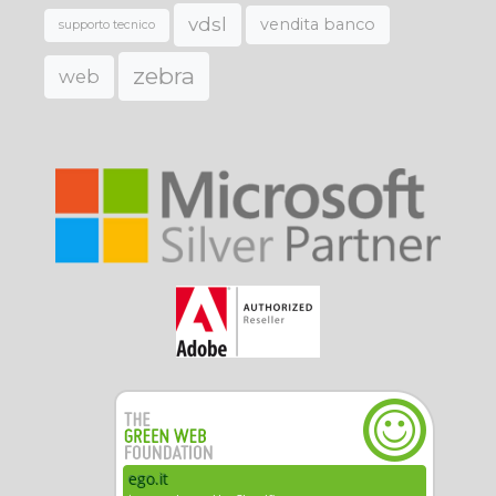
vdsl
vendita banco
supporto tecnico
zebra
web