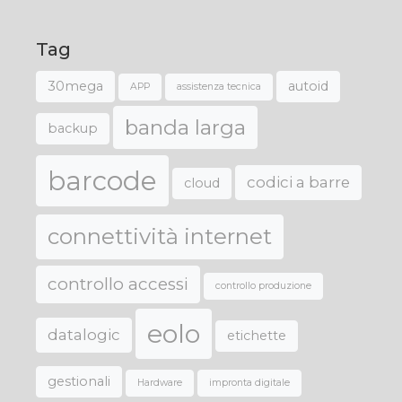
Tag
30mega
autoid
APP
assistenza tecnica
banda larga
backup
barcode
codici a barre
cloud
connettività internet
controllo accessi
controllo produzione
eolo
datalogic
etichette
gestionali
Hardware
impronta digitale