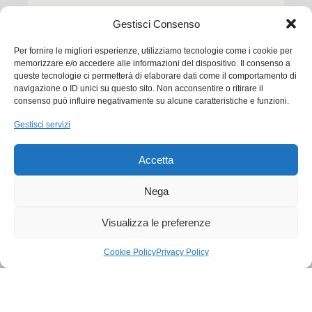
Gestisci Consenso
Per fornire le migliori esperienze, utilizziamo tecnologie come i cookie per
memorizzare e/o accedere alle informazioni del dispositivo. Il consenso a
queste tecnologie ci permetterà di elaborare dati come il comportamento di
navigazione o ID unici su questo sito. Non acconsentire o ritirare il
consenso può influire negativamente su alcune caratteristiche e funzioni.
Ego Communication srl
Gestisci servizi
Via Francesco Baracca, 88 50127 Firenze
Accetta
Tel. +39 0556533256
Email:
commerciale@ego.it
Nega
PEC:
info@egocom.it
Visualizza le preferenze
P.IVA: 05019870483
Cookie Policy
Privacy Policy
SDI: 5RUO82D
Cookie Policy
|
Privacy Policy