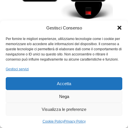
Gestisci Consenso
Innovativo, semplice e di facile
Per fornire le migliori esperienze, utilizziamo tecnologie come i cookie per
memorizzare e/o accedere alle informazioni del dispositivo. Il consenso a
utilizzo.
queste tecnologie ci permetterà di elaborare dati come il comportamento di
navigazione o ID unici su questo sito. Non acconsentire o ritirare il
X4 Glass è un terminale di rilevazione
consenso può influire negativamente su alcune caratteristiche e funzioni.
presenze e un controller di varchi per
Gestisci servizi
controllo accessi ad alta sicurezza. Dotato
di un display a colori
touch screen
Accetta
capacitivo o resistivo
con montaggio
verticale o orizzontale da 4,3” pollici e di
Nega
un buzzer sonoro per segnalazioni
Visualizza le preferenze
acustiche.
Adatto per le grandi aziende ma anche per
Cookie Policy
Privacy Policy
i sistemi di piccole dimensioni che, grazie