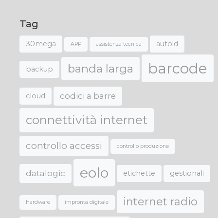
Tag
30mega
autoid
APP
assistenza tecnica
barcode
banda larga
backup
codici a barre
cloud
connettività internet
controllo accessi
controllo produzione
eolo
datalogic
etichette
gestionali
internet radio
Hardware
impronta digitale