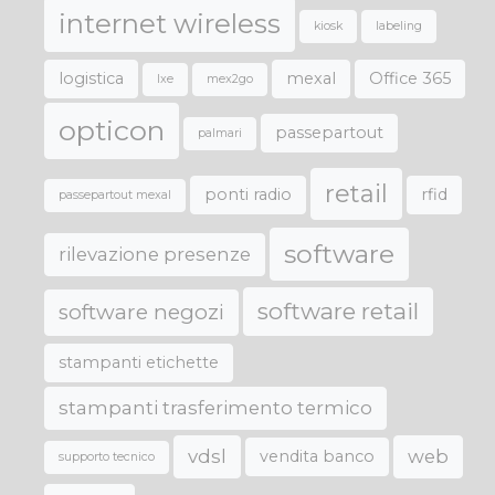
internet wireless
kiosk
labeling
logistica
mexal
Office 365
lxe
mex2go
opticon
passepartout
palmari
retail
ponti radio
rfid
passepartout mexal
software
rilevazione presenze
software retail
software negozi
stampanti etichette
stampanti trasferimento termico
vdsl
web
vendita banco
supporto tecnico