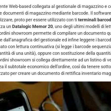
nte Web-based collegata al gestionale di magazzino e co
ere documenti di magazzino mediante barcode. Il softwar
zzare, proto per essere utilizzato con ti
terminali barco
izza un
Datalogic Memor 20
, uno degli ultimi modelli di le
e ordini showroom permette di compilare un documento qu
e dall’anagrafica del gestionale ed infine leggere i barcod
ttuato con lettura continuativa (si legge i barcode sequenz
tità di una unità), oppure con sostituzione della quantit
ordini showroom si collega direttamente ad un listino di v
zza il subtotale economico dell’ordine, così da tenere sotto
lizzato per creare un documento di rettifica inventario ma