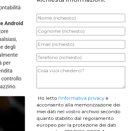
ntabilità
e
de Android
ttore
alsiasi,
e degli
ialmente
à per
endita
 controllo
gazzino.
Ho letto
l'informativa privacy
e
acconsento alla memorizzazione dei
miei dati nel vostro archivio secondo
quanto stabilito dal regolamento
europeo per la protezione dei dati