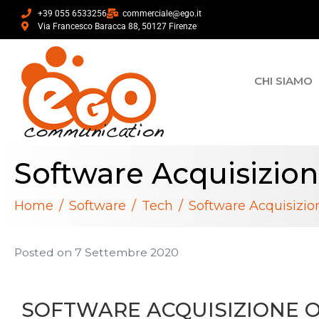
+39 055 6533256
commerciale@ego.it
Via Francesco Baracca 88, 50127 Firenze
CHI SIAMO
Software Acquisizio
Home
Software
Tech
Software Acquisizi
Posted on
7 Settembre 2020
SOFTWARE ACQUISIZIONE 