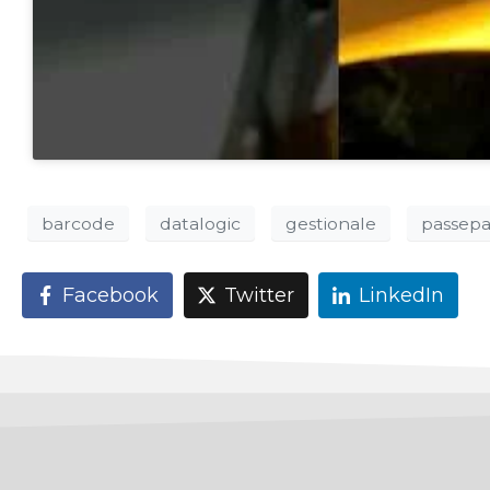
barcode
datalogic
gestionale
passepa
Facebook
Twitter
LinkedIn