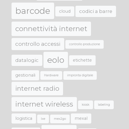
barcode
codici a barre
cloud
connettività internet
controllo accessi
controllo produzione
eolo
datalogic
etichette
gestionali
Hardware
impronta digitale
internet radio
internet wireless
kiosk
labeling
logistica
mexal
lxe
mex2go