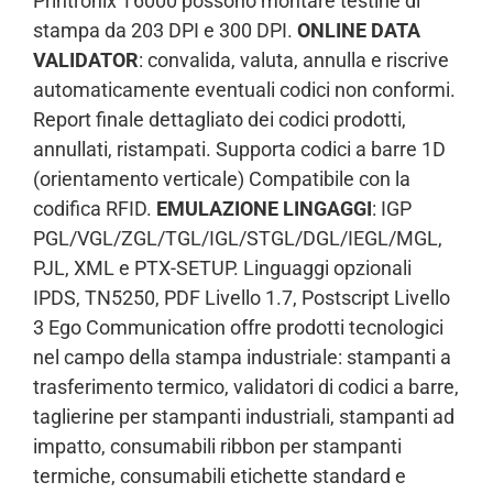
Printronix T6000 possono montare testine di
stampa da 203 DPI e 300 DPI.
ONLINE DATA
VALIDATOR
: convalida, valuta, annulla e riscrive
automaticamente eventuali codici non conformi.
Report finale dettagliato dei codici prodotti,
annullati, ristampati. Supporta codici a barre 1D
(orientamento verticale) Compatibile con la
codifica RFID.
EMULAZIONE LINGAGGI
: IGP
PGL/VGL/ZGL/TGL/IGL/STGL/DGL/IEGL/MGL,
PJL, XML e PTX-SETUP. Linguaggi opzionali
IPDS, TN5250, PDF Livello 1.7, Postscript Livello
3 Ego Communication offre prodotti tecnologici
nel campo della stampa industriale: stampanti a
trasferimento termico, validatori di codici a barre,
taglierine per stampanti industriali, stampanti ad
impatto, consumabili ribbon per stampanti
termiche, consumabili etichette standard e