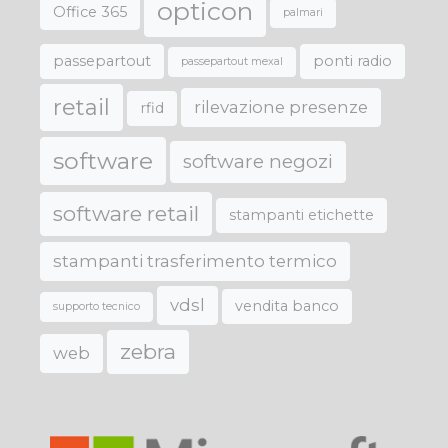
opticon
Office 365
palmari
passepartout
ponti radio
passepartout mexal
retail
rilevazione presenze
rfid
software
software negozi
software retail
stampanti etichette
stampanti trasferimento termico
vdsl
vendita banco
supporto tecnico
zebra
web