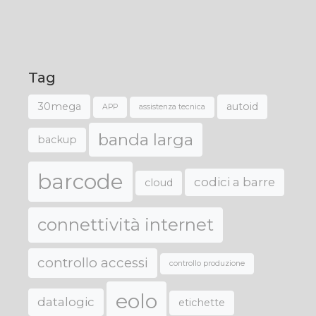
Tag
30mega
autoid
APP
assistenza tecnica
banda larga
backup
barcode
codici a barre
cloud
connettività internet
controllo accessi
controllo produzione
eolo
datalogic
etichette