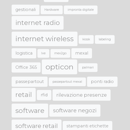
gestionali
Hardware
impronta digitale
internet radio
internet wireless
kiosk
labeling
logistica
mexal
lxe
mex2go
opticon
Office 365
palmari
passepartout
ponti radio
passepartout mexal
retail
rilevazione presenze
rfid
software
software negozi
software retail
stampanti etichette