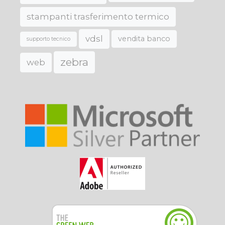
stampanti trasferimento termico
vdsl
vendita banco
supporto tecnico
zebra
web