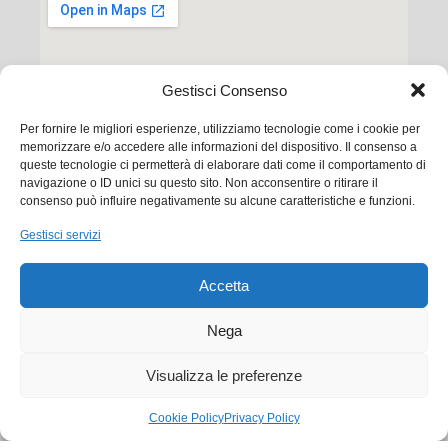
Gestisci Consenso
Per fornire le migliori esperienze, utilizziamo tecnologie come i cookie per
memorizzare e/o accedere alle informazioni del dispositivo. Il consenso a
queste tecnologie ci permetterà di elaborare dati come il comportamento di
navigazione o ID unici su questo sito. Non acconsentire o ritirare il
consenso può influire negativamente su alcune caratteristiche e funzioni.
Ego Communication srl
Gestisci servizi
Via Francesco Baracca, 88 50127 Firenze
Accetta
Tel. +39 0556533256
Email:
commerciale@ego.it
Nega
PEC:
info@egocom.it
Visualizza le preferenze
P.IVA: 05019870483
Cookie Policy
Privacy Policy
SDI: 5RUO82D