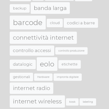
banda larga
backup
barcode
codici a barre
cloud
connettività internet
controllo accessi
controllo produzione
eolo
datalogic
etichette
gestionali
Hardware
impronta digitale
internet radio
internet wireless
kiosk
labeling