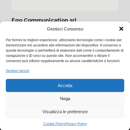
Ego Communication srl
Gestisci Consenso
Via Francesco Baracca, 88 50127 Firenze
Tel. +39 0556533256
Per fornire le migliori esperienze, utilizziamo tecnologie come i cookie per
memorizzare e/o accedere alle informazioni del dispositivo. Il consenso a
Email:
commerciale@ego.it
queste tecnologie ci permetterà di elaborare dati come il comportamento di
PEC:
info@egocom.it
navigazione o ID unici su questo sito. Non acconsentire o ritirare il
consenso può influire negativamente su alcune caratteristiche e funzioni.
P.IVA: 05019870483
Gestisci servizi
SDI: 5RUO82D
Accetta
Cookie Policy
|
Privacy Policy
Nega
Visualizza le preferenze
© Ego Communication 2023
Cookie Policy
Privacy Policy