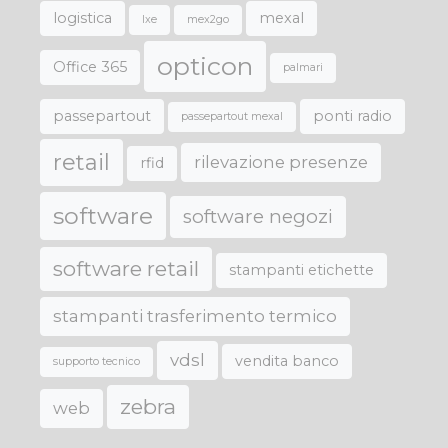
logistica
mexal
lxe
mex2go
opticon
Office 365
palmari
passepartout
ponti radio
passepartout mexal
retail
rilevazione presenze
rfid
software
software negozi
software retail
stampanti etichette
stampanti trasferimento termico
vdsl
vendita banco
supporto tecnico
zebra
web