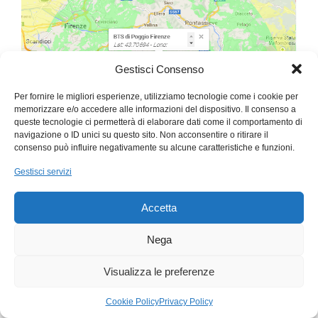
Gestisci Consenso
Per fornire le migliori esperienze, utilizziamo tecnologie come i cookie per
memorizzare e/o accedere alle informazioni del dispositivo. Il consenso a
queste tecnologie ci permetterà di elaborare dati come il comportamento di
navigazione o ID unici su questo sito. Non acconsentire o ritirare il
consenso può influire negativamente su alcune caratteristiche e funzioni.
Gestisci servizi
Accetta
Nega
Elenco località coperte dal servizio
Eolo Internet
Visualizza le preferenze
Wireless vicino a Bagno a Ripoli
: Pontassieve,
Pelago, Diacceto, Vallombrosa, Reggello, Incisa
Cookie Policy
Privacy Policy