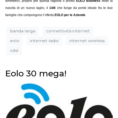
simmetrici, proprio per questa ragione il profilo
EOLO Business
vede la
nascita di un nuovo taglio, il
14/6
che funge da ponte ideale fra le due
famiglie che compongono l’offerta
EOLO per le Aziende
.
banda larga
connettività internet
eolo
internet radio
internet wireless
vdsl
Eolo 30 mega!