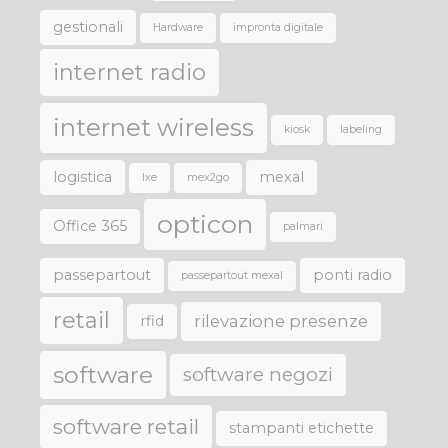
gestionali
Hardware
impronta digitale
internet radio
internet wireless
kiosk
labeling
logistica
mexal
lxe
mex2go
opticon
Office 365
palmari
passepartout
ponti radio
passepartout mexal
retail
rilevazione presenze
rfid
software
software negozi
software retail
stampanti etichette