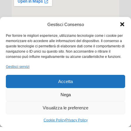
Gestisci Consenso
Per fornire le migliori esperienze, utilizziamo tecnologie come i cookie per
memorizzare e/o accedere alle informazioni del dispositivo. Il consenso a
queste tecnologie ci permetterà di elaborare dati come il comportamento di
navigazione o ID unici su questo sito. Non acconsentire o ritirare il
consenso può influire negativamente su alcune caratteristiche e funzioni.
Ego Communication srl
Gestisci servizi
Via Francesco Baracca, 88 50127 Firenze
Accetta
Tel. +39 0556533256
Email:
commerciale@ego.it
Nega
PEC:
info@egocom.it
Visualizza le preferenze
P.IVA: 05019870483
Cookie Policy
Privacy Policy
SDI: 5RUO82D