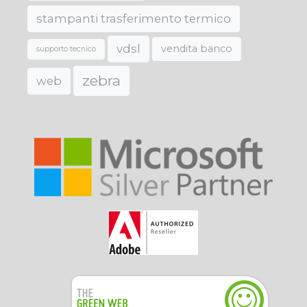
stampanti trasferimento termico
vdsl
vendita banco
supporto tecnico
zebra
web