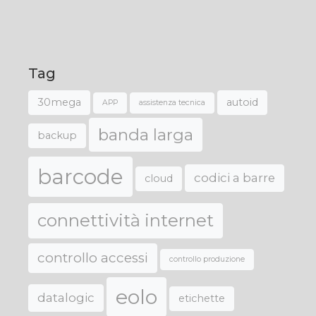
Tag
30mega
autoid
APP
assistenza tecnica
banda larga
backup
barcode
codici a barre
cloud
connettività internet
controllo accessi
controllo produzione
eolo
datalogic
etichette