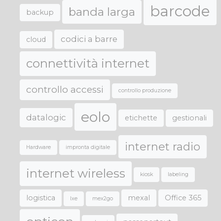
barcode
banda larga
backup
codici a barre
cloud
connettività internet
controllo accessi
controllo produzione
eolo
datalogic
etichette
gestionali
internet radio
Hardware
impronta digitale
internet wireless
kiosk
labeling
logistica
mexal
Office 365
lxe
mex2go