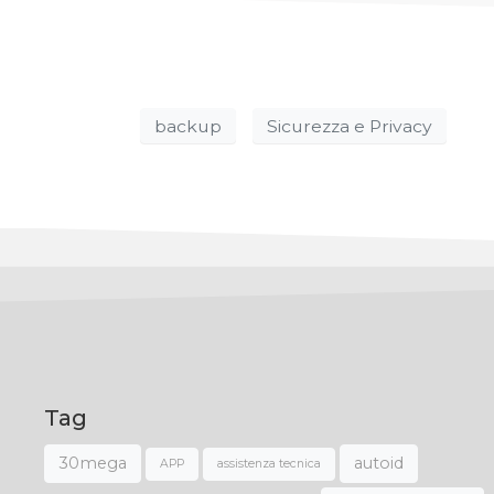
backup
Sicurezza e Privacy
Tag
30mega
autoid
APP
assistenza tecnica