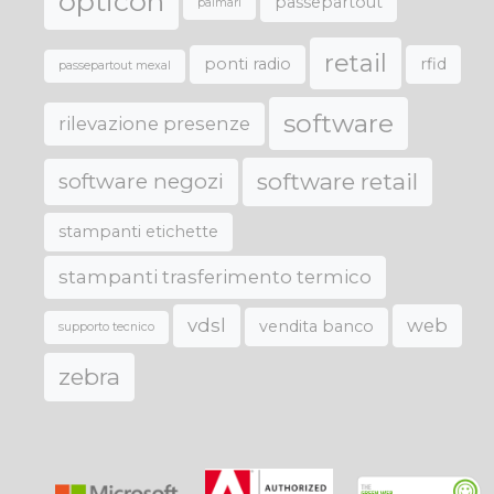
opticon
passepartout
palmari
retail
ponti radio
rfid
passepartout mexal
software
rilevazione presenze
software retail
software negozi
stampanti etichette
stampanti trasferimento termico
vdsl
web
vendita banco
supporto tecnico
zebra