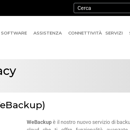
SOFTWARE
ASSISTENZA
CONNETTIVITÀ
SERVIZI
acy
WeBackup)
WeBackup
è il nostro nuovo servizio di back
cloud che ti offre funzionalità avanzate