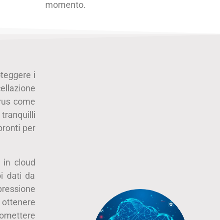
momento.
oteggere i
ellazione
virus come
ranquilli
pronti per
 in cloud
i dati da
pressione
 ottenere
omettere