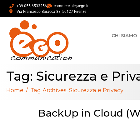
+39 055 6533256
commerciale@ego.it
Via Francesco Baracca 88, 50127 Firenze
CHI SIAMO
Tag:
Sicurezza e Priv
Home
Tag Archives: Sicurezza e Privacy
BackUp in Cloud (