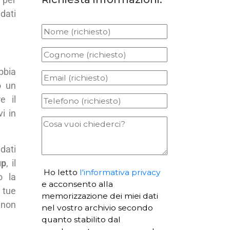
 dati
bbia
o un
e il
vi in
dati
up
, il
Ho letto
l'informativa privacy
o la
e acconsento alla
 tue
memorizzazione dei miei dati
 non
nel vostro archivio secondo
quanto stabilito dal