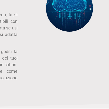
ri, facili
ibili con
rta se usi
si adatta
goditi la
 dei tuoi
nication.
ire come
oluzione