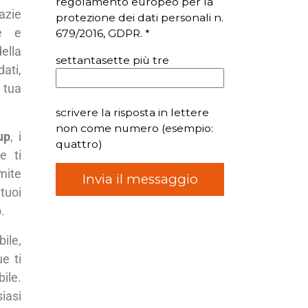
regolamento europeo per la
azie
protezione dei dati personali n.
le e
679/2016, GDPR. *
della
settantasette più tre
ati,
 tua
scrivere la risposta in lettere
non come numero (esempio:
up
, i
quattro)
e ti
amite
tuoi
.
ile,
e ti
ile.
siasi