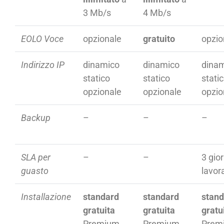
3 Mb/s
4 Mb/s
EOLO Voce
opzionale
gratuito
opzio
Indirizzo IP
dinamico
dinamico
dina
statico
statico
stati
opzionale
opzionale
opzio
Backup
–
–
–
SLA per
–
–
3 gior
guasto
lavora
Installazione
standard
standard
stand
gratuita
gratuita
gratu
Premium
Premium
Prem