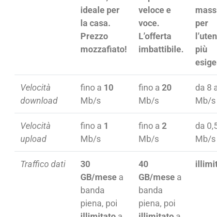
ideale per
veloce e
mass
la casa.
voce.
per
Prezzo
L’offerta
l’ute
mozzafiato!
imbattibile.
più
esige
Velocità
fino a
10
fino a
20
da 8 
download
Mb/s
Mb/s
Mb/s
Velocità
fino a
1
fino a
2
da 0,
upload
Mb/s
Mb/s
Mb/s
Traffico dati
30
40
illimi
GB/mese
a
GB/mese
a
banda
banda
piena, poi
piena, poi
illimitato
a
illimitato
a