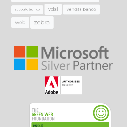
vdsl
vendita banco
supporto tecnico
zebra
web