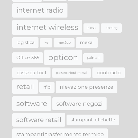
internet radio
internet wireless
kiosk
labeling
logistica
mexal
lxe
mex2go
opticon
Office 365
palmari
passepartout
ponti radio
passepartout mexal
retail
rilevazione presenze
rfid
software
software negozi
software retail
stampanti etichette
stampanti trasferimento termico