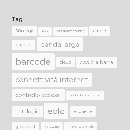
Tag
30mega
autoid
APP
assistenza tecnica
banda larga
backup
barcode
codici a barre
cloud
connettività internet
controllo accessi
controllo produzione
eolo
datalogic
etichette
gestionali
Hardware
impronta digitale