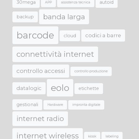
30mega
autoid
APP
assistenza tecnica
banda larga
backup
barcode
codici a barre
cloud
connettività internet
controllo accessi
controllo produzione
eolo
datalogic
etichette
gestionali
Hardware
impronta digitale
internet radio
internet wireless
kiosk
labeling