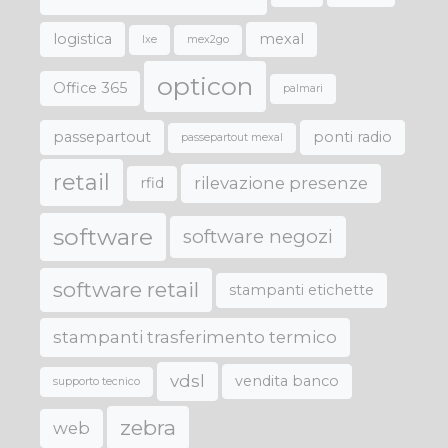
logistica
mexal
lxe
mex2go
opticon
Office 365
palmari
passepartout
ponti radio
passepartout mexal
retail
rilevazione presenze
rfid
software
software negozi
software retail
stampanti etichette
stampanti trasferimento termico
vdsl
vendita banco
supporto tecnico
zebra
web