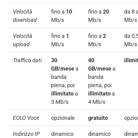
Velocità
fino a
10
fino a
20
da 8 
download
Mb/s
Mb/s
Mb/s
Velocità
fino a
1
fino a
2
da 0,
upload
Mb/s
Mb/s
Mb/s
Traffico dati
30
40
illimi
GB/mese
a
GB/mese
a
banda
banda
piena, poi
piena, poi
illimitato
a
illimitato
a
3 Mb/s
4 Mb/s
EOLO Voce
opzionale
gratuito
opzio
Indirizzo IP
dinamico
dinamico
dina