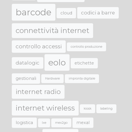
barcode
codici a barre
cloud
connettività internet
controllo accessi
controllo produzione
eolo
datalogic
etichette
gestionali
Hardware
impronta digitale
internet radio
internet wireless
kiosk
labeling
logistica
mexal
lxe
mex2go