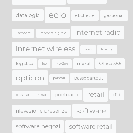
eolo
datalogic
etichette
gestionali
internet radio
Hardware
impronta digitale
internet wireless
kiosk
labeling
logistica
mexal
Office 365
lxe
mex2go
opticon
passepartout
palmari
retail
ponti radio
rfid
passepartout mexal
software
rilevazione presenze
software retail
software negozi