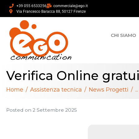
+39 055 6533256
commerciale@ego.it
Via Francesco Baracca 88, 50127 Firenze
CHI SIAMO
Verifica Online gratu
Home
Assistenza tecnica
News Progetti
...
Posted on
2 Settembre 2025