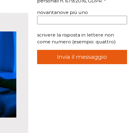
personali n. 679/2016, GDPR. *
novantanove più uno
scrivere la risposta in lettere non
come numero (esempio: quattro)