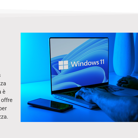
s
zza
a è
offre
per
zza.