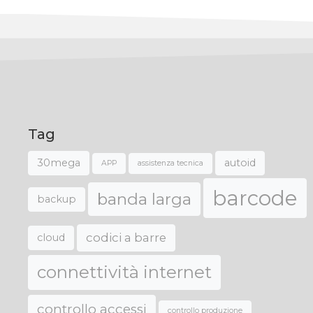
Tag
30mega
autoid
APP
assistenza tecnica
barcode
banda larga
backup
codici a barre
cloud
connettività internet
controllo accessi
controllo produzione