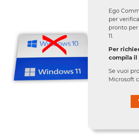
Ego Commun
per verifi
pronto per
11.
Per richie
compila i
Se vuoi pro
Microsoft c