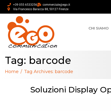
+39 055 6533256
commerciale@ego.it
Via Francesco Baracca 88, 50127 Firenze
CHI SIAMO
Tag:
barcode
Home
Tag Archives: barcode
Soluzioni Display O