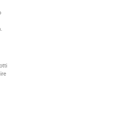
ò
.
otti
ire