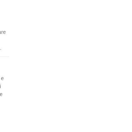
are
.
 e
i
re