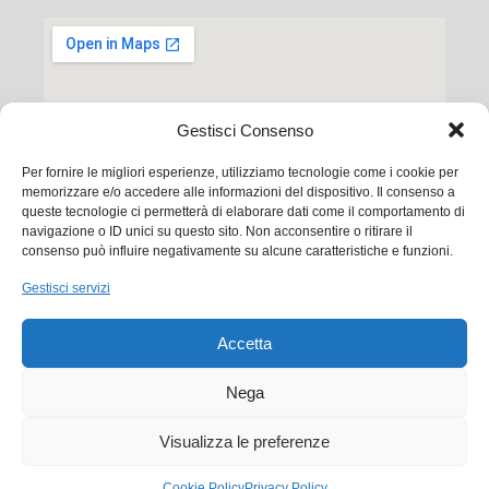
Gestisci Consenso
Per fornire le migliori esperienze, utilizziamo tecnologie come i cookie per
memorizzare e/o accedere alle informazioni del dispositivo. Il consenso a
queste tecnologie ci permetterà di elaborare dati come il comportamento di
navigazione o ID unici su questo sito. Non acconsentire o ritirare il
consenso può influire negativamente su alcune caratteristiche e funzioni.
Ego Communication srl
Gestisci servizi
Via Francesco Baracca, 88 50127 Firenze
Accetta
Tel. +39 0556533256
Email:
commerciale@ego.it
Nega
PEC:
info@egocom.it
Visualizza le preferenze
P.IVA: 05019870483
Cookie Policy
Privacy Policy