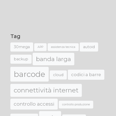
Tag
30mega
autoid
APP
assistenza tecnica
banda larga
backup
barcode
codici a barre
cloud
connettività internet
controllo accessi
controllo produzione