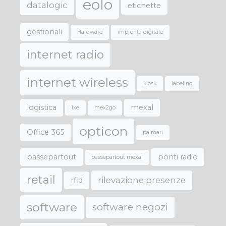
eolo
datalogic
etichette
gestionali
Hardware
impronta digitale
internet radio
internet wireless
kiosk
labeling
logistica
mexal
lxe
mex2go
opticon
Office 365
palmari
passepartout
ponti radio
passepartout mexal
retail
rilevazione presenze
rfid
software
software negozi