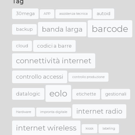
Tag
30mega
autoid
APP
assistenza tecnica
barcode
banda larga
backup
codici a barre
cloud
connettività internet
controllo accessi
controllo produzione
eolo
datalogic
etichette
gestionali
internet radio
Hardware
impronta digitale
internet wireless
kiosk
labeling