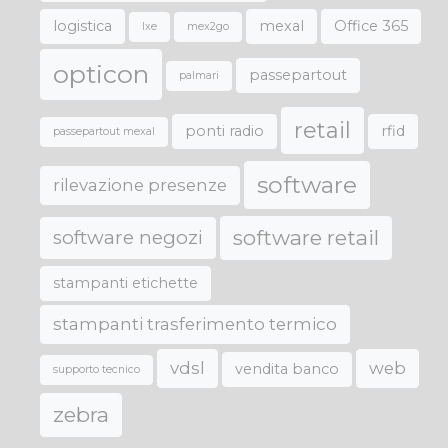
logistica
mexal
Office 365
lxe
mex2go
opticon
passepartout
palmari
retail
ponti radio
rfid
passepartout mexal
software
rilevazione presenze
software retail
software negozi
stampanti etichette
stampanti trasferimento termico
vdsl
web
vendita banco
supporto tecnico
zebra