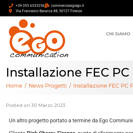
+39 055 6533256
commerciale@ego.it
Via Francesco Baracca 88, 50127 Firenze
CHI SIAMO
Installazione FEC PC 
Home
News Progetti
Installazione FEC PC P
Posted on
30 Marzo 2023
Un altro progetto portato a termine da Ego Communic