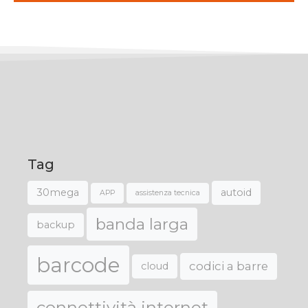
Tag
30mega
autoid
APP
assistenza tecnica
banda larga
backup
barcode
codici a barre
cloud
connettività internet