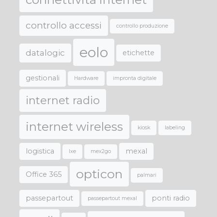
controllo accessi
controllo produzione
eolo
datalogic
etichette
gestionali
Hardware
impronta digitale
internet radio
internet wireless
kiosk
labeling
logistica
mexal
lxe
mex2go
opticon
Office 365
palmari
passepartout
ponti radio
passepartout mexal