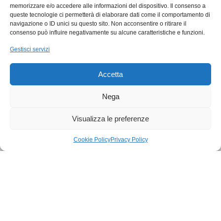
memorizzare e/o accedere alle informazioni del dispositivo. Il consenso a
queste tecnologie ci permetterà di elaborare dati come il comportamento di
navigazione o ID unici su questo sito. Non acconsentire o ritirare il
consenso può influire negativamente su alcune caratteristiche e funzioni.
Ego Communication srl
Gestisci servizi
Via Francesco Baracca, 88 50127 Firenze
Accetta
Tel. +39 0556533256
Email:
commerciale@ego.it
Nega
PEC:
info@egocom.it
Visualizza le preferenze
P.IVA: 05019870483
Cookie Policy
Privacy Policy
SDI: 5RUO82D
Cookie Policy
|
Privacy Policy
© Ego Communication 2023