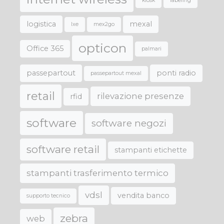
kiosk
labeling
logistica
mexal
lxe
mex2go
opticon
Office 365
palmari
passepartout
ponti radio
passepartout mexal
retail
rilevazione presenze
rfid
software
software negozi
software retail
stampanti etichette
stampanti trasferimento termico
vdsl
vendita banco
supporto tecnico
zebra
web