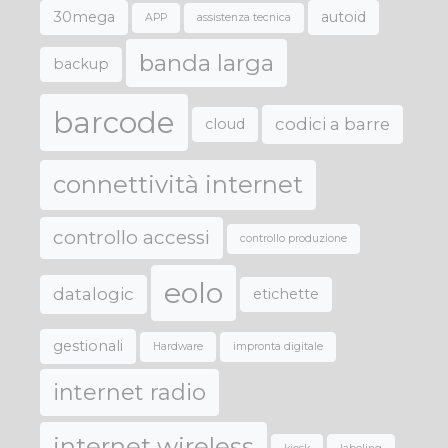
30mega
autoid
APP
assistenza tecnica
banda larga
backup
barcode
codici a barre
cloud
connettività internet
controllo accessi
controllo produzione
eolo
datalogic
etichette
gestionali
Hardware
impronta digitale
internet radio
internet wireless